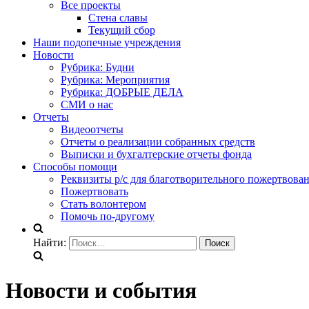
Все проекты
Стена славы
Текущий сбор
Наши подопечные учреждения
Новости
Рубрика: Будни
Рубрика: Мероприятия
Рубрика: ДОБРЫЕ ДЕЛА
СМИ о нас
Отчеты
Видеоотчеты
Отчеты о реализации собранных средств
Выписки и бухгалтерские отчеты фонда
Способы помощи
Реквизиты р/с для благотворительного пожертвова
Пожертвовать
Стать волонтером
Помочь по-другому
Найти:
Новости и события