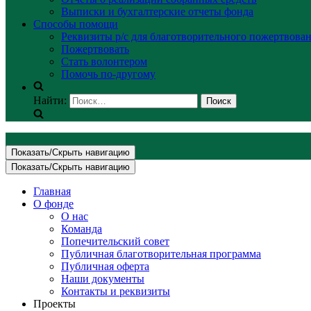
Выписки и бухгалтерские отчеты фонда
Способы помощи
Реквизиты р/с для благотворительного пожертвова
Пожертвовать
Стать волонтером
Помочь по-другому
Найти:
Показать/Скрыть навигацию
Показать/Скрыть навигацию
Главная
О фонде
О нас
Команда
Попечительский совет
Публичная благотворительная программа
Публичная оферта
Наши документы
Контакты и реквизиты
Проекты