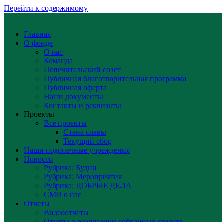
Перейти к содержимому
Главная
О фонде
О нас
Команда
Попечительский совет
Публичная благотворительная программа
Публичная оферта
Наши документы
Контакты и реквизиты
Проекты
Все проекты
Стена славы
Текущий сбор
Наши подопечные учреждения
Новости
Рубрика: Будни
Рубрика: Мероприятия
Рубрика: ДОБРЫЕ ДЕЛА
СМИ о нас
Отчеты
Видеоотчеты
Отчеты о реализации собранных средств