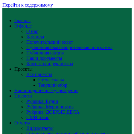
Перейти к содержимому
Главная
О фонде
О нас
Команда
Попечительский совет
Публичная благотворительная программа
Публичная оферта
Наши документы
Контакты и реквизиты
Проекты
Все проекты
Стена славы
Текущий сбор
Наши подопечные учреждения
Новости
Рубрика: Будни
Рубрика: Мероприятия
Рубрика: ДОБРЫЕ ДЕЛА
СМИ о нас
Отчеты
Видеоотчеты
Отчеты о реализации собранных средств