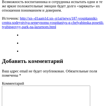
Возможность воспитанника и сотрудника испытать одни и те
же яркие положительные эмоции будет долго «заряжать» их
отношения пониманием и доверием.
Источник:
http://xn--d1aam1d.xn--p1ai/news/187-vospitanniki-
centra-sodeystviya-semeynomu-vospitaniyu-g-chelyabinska-posetili-
tyubingovyy-park-na-lazurnom.html
Добавить комментарий
Ваш адрес email не будет опубликован.
Обязательные поля
помечены
*
Комментарий