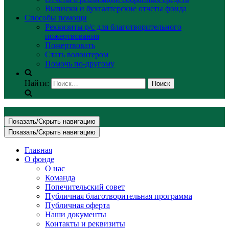
Выписки и бухгалтерские отчеты фонда
Способы помощи
Реквизиты р/с для благотворительного
пожертвования
Пожертвовать
Стать волонтером
Помочь по-другому
Найти:
Показать/Скрыть навигацию
Показать/Скрыть навигацию
Главная
О фонде
О нас
Команда
Попечительский совет
Публичная благотворительная программа
Публичная оферта
Наши документы
Контакты и реквизиты