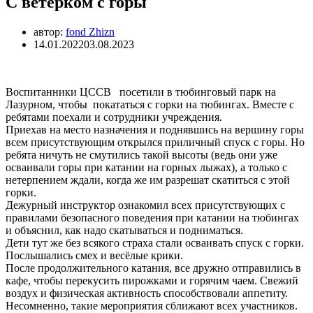
С ветерком с горы
автор:
fond Zhizn
14.01.2022
03.08.2023
Воспитанники ЦССВ посетили в тюбинговый парк на
Лазурном, чтобы покататься с горки на тюбингах. Вместе с
ребятами поехали и сотрудники учреждения.
Приехав на место назначения и поднявшись на вершину горы
всем присутствующим открылся приличный спуск с горы. Но
ребята ничуть не смутились такой высоты (ведь они уже
осваивали горы при катании на горных лыжах), а только с
нетерпением ждали, когда же им разрешат скатиться с этой
горки.
Дежурный инструктор ознакомил всех присутствующих с
правилами безопасного поведения при катании на тюбингах
и объяснил, как надо скатываться и подниматься.
Дети тут же без всякого страха стали осваивать спуск с горки.
Послышались смех и весёлые крики.
После продолжительного катания, все дружно отправились в
кафе, чтобы перекусить пирожками и горячим чаем. Свежий
воздух и физическая активность способствовали аппетиту.
Несомненно, такие мероприятия сближают всех участников.