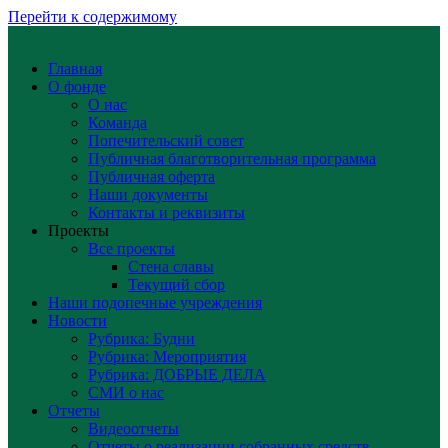
Перейти к содержимому
Главная
О фонде
О нас
Команда
Попечительский совет
Публичная благотворительная программа
Публичная оферта
Наши документы
Контакты и реквизиты
Проекты
Все проекты
Стена славы
Текущий сбор
Наши подопечные учреждения
Новости
Рубрика: Будни
Рубрика: Мероприятия
Рубрика: ДОБРЫЕ ДЕЛА
СМИ о нас
Отчеты
Видеоотчеты
Отчеты о реализации собранных средств