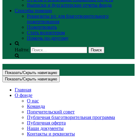
Выписки и бухгалтерские отчеты фонда
Способы помощи
Реквизиты р/с для благотворительного
пожертвования
Пожертвовать
Стать волонтером
Помочь по-другому
Найти:
Показать/Скрыть навигацию
Показать/Скрыть навигацию
Главная
О фонде
О нас
Команда
Попечительский совет
Публичная благотворительная программа
Публичная оферта
Наши документы
Контакты и реквизиты