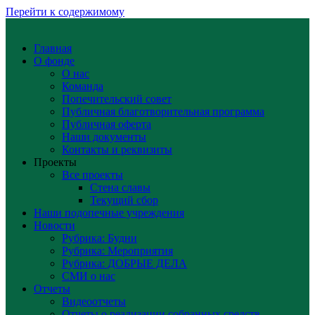
Перейти к содержимому
Главная
О фонде
О нас
Команда
Попечительский совет
Публичная благотворительная программа
Публичная оферта
Наши документы
Контакты и реквизиты
Проекты
Все проекты
Стена славы
Текущий сбор
Наши подопечные учреждения
Новости
Рубрика: Будни
Рубрика: Мероприятия
Рубрика: ДОБРЫЕ ДЕЛА
СМИ о нас
Отчеты
Видеоотчеты
Отчеты о реализации собранных средств