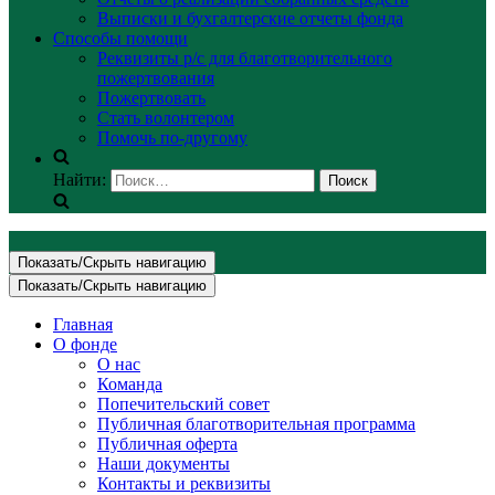
Выписки и бухгалтерские отчеты фонда
Способы помощи
Реквизиты р/с для благотворительного
пожертвования
Пожертвовать
Стать волонтером
Помочь по-другому
Найти:
Показать/Скрыть навигацию
Показать/Скрыть навигацию
Главная
О фонде
О нас
Команда
Попечительский совет
Публичная благотворительная программа
Публичная оферта
Наши документы
Контакты и реквизиты